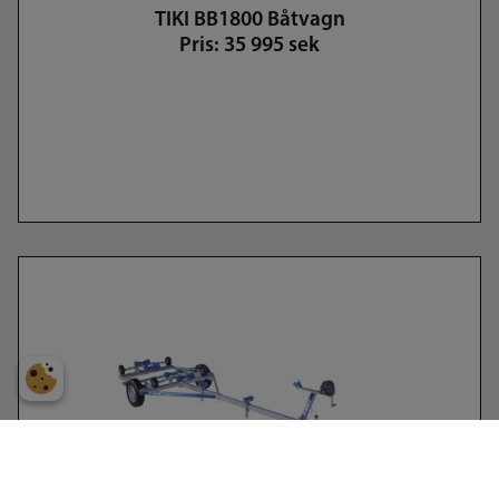
TIKI BB1800 Båtvagn
Pris: 35 995 sek
TIKI BB1500 Båtvagn