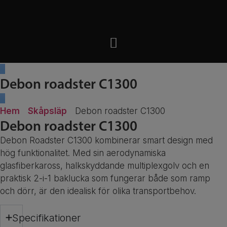
Debon roadster C1300
Hem
Skåpsläp
Debon roadster C1300
Debon roadster C1300
Debon
Roadster
C1300
kombinerar
smart
design
med
hög
funktionalitet.
Med
sin
aerodynamiska
glasfiberkaross,
halkskyddande
multiplexgolv
och
en
praktisk
2-
i-
1
baklucka
som
fungerar
både
som
ramp
och
dörr,
är
den
idealisk
för
olika
transportbehov.
Specifikationer