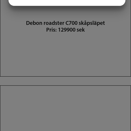
JA
NEJ
JA
NEJ
MARKNADSFÖRING
STATISTIK
Debon roadster C700 skåpsläpet
Pris: 129900 sek