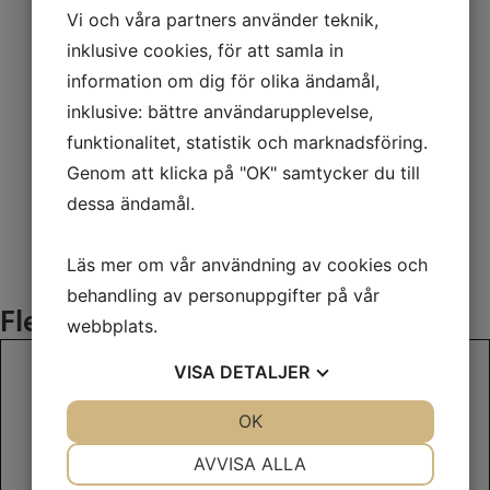
Vi och våra partners använder teknik,
inklusive cookies, för att samla in
information om dig för olika ändamål,
inklusive: bättre användarupplevelse,
funktionalitet, statistik och marknadsföring.
Genom att klicka på "OK" samtycker du till
dessa ändamål.
Läs mer om vår användning av cookies och
behandling av personuppgifter på vår
Fler
Skåpsläp
webbplats.
VISA
DETALJER
JA
NEJ
OK
JA
NEJ
NÖDVÄNDIG
INSTÄLLNINGAR
AVVISA ALLA